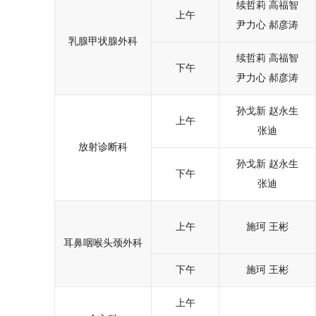
续哲莉
高福智
上午
尹力心
郝彦涛
乳腺甲状腺外科
续哲莉
高福智
下午
尹力心
郝彦涛
孙戈新
赵永生
上午
张迪
放射诊断科
孙戈新
赵永生
下午
张迪
上午
施珂
王彬
耳鼻咽喉头颈外科
下午
施珂
王彬
上午