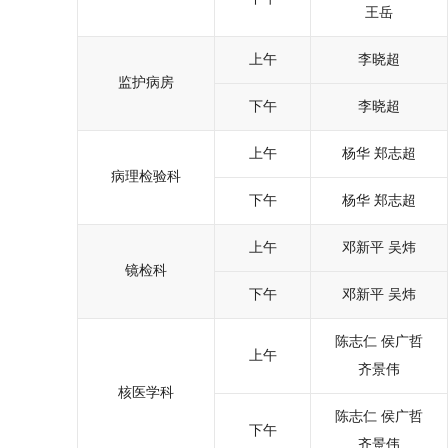
王岳
上午
李晓超
监护病房
下午
李晓超
上午
杨华
郑志超
病理检验科
下午
杨华
郑志超
上午
邓新平
吴炜
镜检科
下午
邓新平
吴炜
陈志仁
侯广哲
上午
齐景伟
核医学科
陈志仁
侯广哲
下午
齐景伟