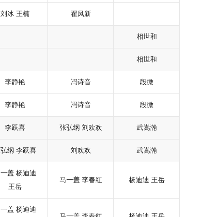
刘冰
王楠
翟凤新
相世和
相世和
李静艳
冯诗音
段微
李静艳
冯诗音
段微
李跃喜
张弘纲
刘欢欢
武嵩瀚
张弘纲
李跃喜
刘欢欢
武嵩瀚
马一盖
杨迪迪
马一盖
李春红
杨迪迪
王岳
王岳
马一盖
杨迪迪
马一盖
李春红
杨迪迪
王岳