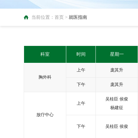
当前位置：
首页
>
就医指南
科室
时间
星期一
上午
庞其升
胸外科
下午
庞其升
吴桂臣
侯俊
上午
杨建征
放疗中心
下午
吴桂臣
侯俊