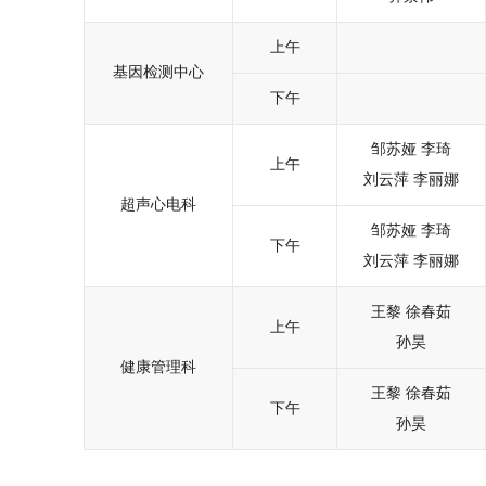
上午
基因检测中心
下午
邹苏娅
李琦
上午
刘云萍
李丽娜
超声心电科
邹苏娅
李琦
下午
刘云萍
李丽娜
王黎
徐春茹
上午
孙昊
健康管理科
王黎
徐春茹
下午
孙昊