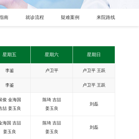
指南
就诊流程
疑难案例
来院路线
星期五
星期六
星期日
李鉴
卢卫平
卢卫平
王跃
李鉴
卢卫平
王跃
侯俊
金海国
陈琦
吉喆
刘磊
吉喆
姜玉良
姜玉良
金海国
吉喆
陈琦
吉喆
刘磊
姜玉良
姜玉良