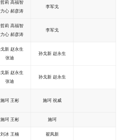
续哲莉
高福智
李军戈
尹力心
郝彦涛
续哲莉
高福智
李军戈
尹力心
郝彦涛
孙戈新
赵永生
孙戈新
赵永生
张迪
孙戈新
赵永生
孙戈新
赵永生
张迪
施珂
王彬
施珂
祝威
施珂
王彬
施珂
刘冰
王楠
翟凤新